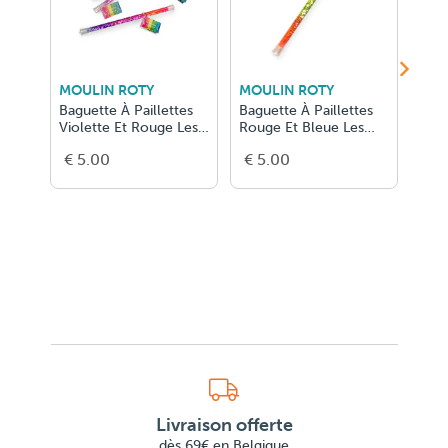
MOULIN ROTY
MOULIN ROTY
MOU
Baguette À Paillettes
Baguette À Paillettes
Bagu
Violette Et Rouge Les
Rouge Et Bleue Les
Jaun
Petite
Petites M
Peti
€ 5.00
€ 5.00
€ 5
Livraison offerte
dès 69€ en Belgique