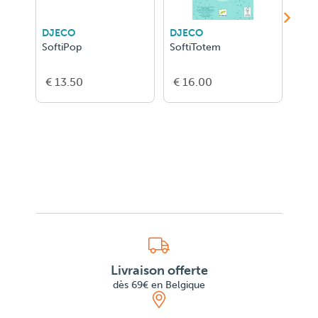
DJECO
DJECO
DJE
SoftiPop
SoftiTotem
Soft
€ 13.50
€ 16.00
€ 1
Livraison offerte
dès 69€ en Belgique