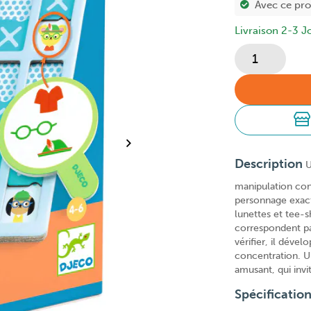
Avec ce pr
Livraison 2-3 J
Description
U
manipulation conç
personnage exact
lunettes et tee-s
correspondent pas
vérifier, il déve
concentration. U
amusant, qui invi
Spécificatio