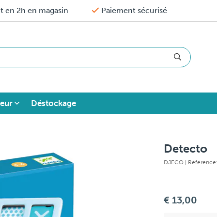
it en 2h en magasin
Paiement sécurisé
eur
Déstockage
Detecto
DJECO
| Référence
€ 13,00