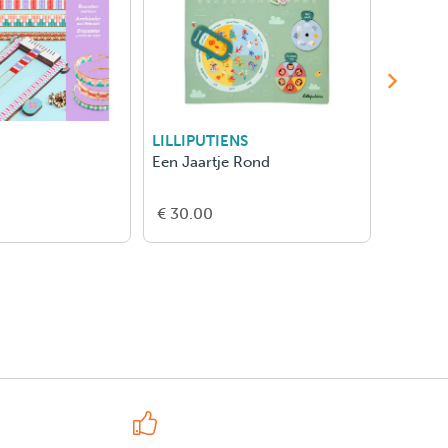
LILLIPUTIENS
LILLIPU
Een Jaartje Rond
Au Fil D
€ 30.00
€ 30.0