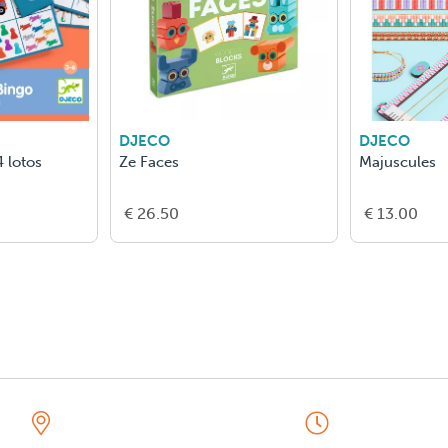
DJECO
DJECO
 lotos
Ze Faces
Majuscules
€ 26.50
€ 13.00