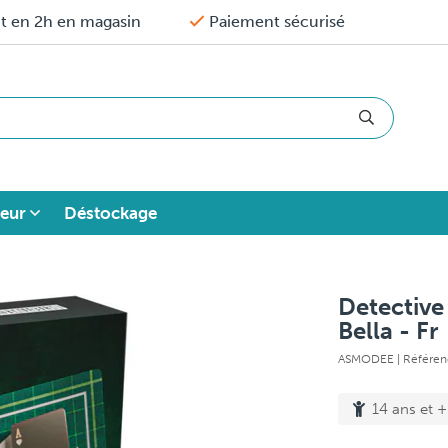
it en 2h en magasin
Paiement sécurisé
eur
Déstockage
Detective 
Bella - Fr
ASMODEE
| Référe
14 ans et +