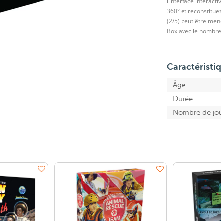
l’interface interact
360° et reconstituez
(2/5) peut être me
Box avec le nombre 
Caractéristi
Âge
Durée
Nombre de jo