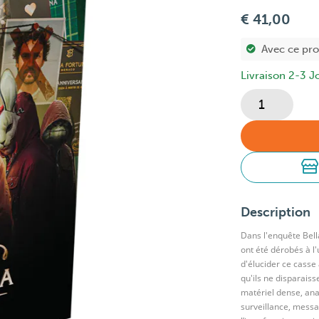
€ 41,00
Avec ce pr
Livraison 2-3 J
Description
Dans l'enquête Bell
ont été dérobés à l
d'élucider ce casse
qu'ils ne disparaiss
matériel dense, ana
surveillance, mess