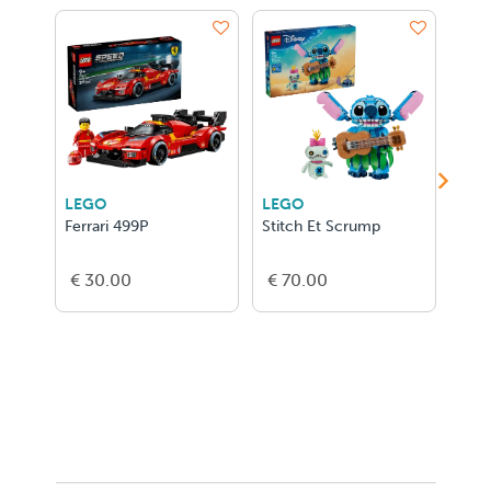
LEGO
LEGO
LEG
Ferrari 499P
Stitch Et Scrump
La S
€ 30.00
€ 70.00
€ 