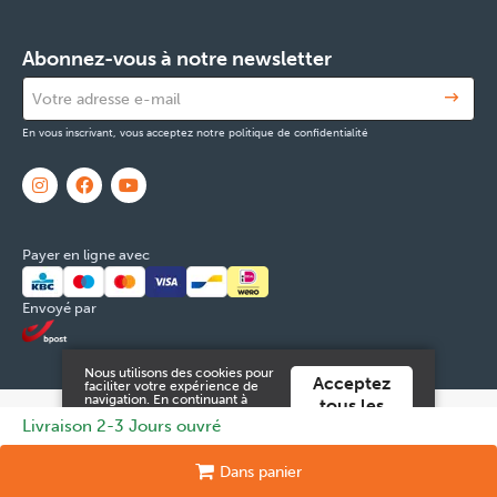
Abonnez-vous à notre newsletter
En vous inscrivant, vous acceptez notre politique de confidentialité
Payer en ligne avec
Envoyé par
Nous utilisons des cookies pour
Acceptez
faciliter votre expérience de
navigation. En continuant à
tous les
utiliser ce site Web, vous
© 2026 FOX & Cie
Numéro d'entreprise: 0551.965.335
Powered
Livraison 2-3 Jours ouvré
cookies
acceptez ces.
by
Tilroy
.
Vous pouvez trouver plus
d'informations dans notre
Mentions légales & Contact
Cookies
Données personnelles
Dans
panier
conditions générales
.