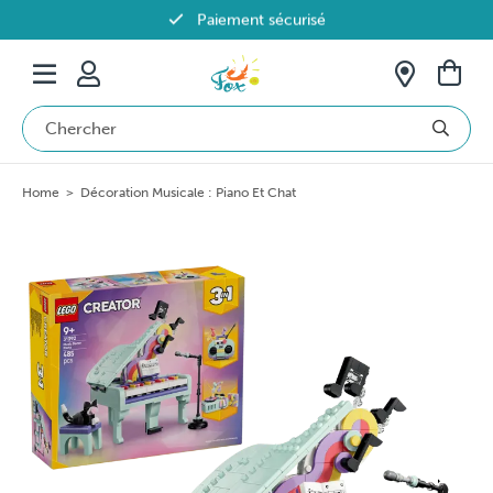
Paiement sécurisé
Livraison offerte dès 69€ en Belgique
Home
>
Décoration Musicale : Piano Et Chat