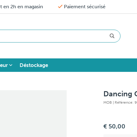
it en 2h en magasin
Paiement sécurisé
eur
Déstockage
Dancing C
MOB
| Référence: 
€ 50,00