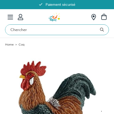
Paiement sécurisé
Livraison offerte dès 69€ en Belgique
Home
>
Coq