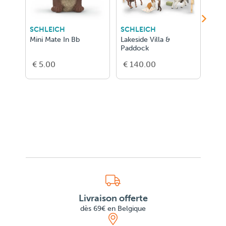
SCHLEICH
SCHLEICH
SCH
Mini Mate In Bb
Lakeside Villa &
Kim'
Paddock
€ 5.00
€ 140.00
€ 3
Livraison offerte
dès 69€ en Belgique