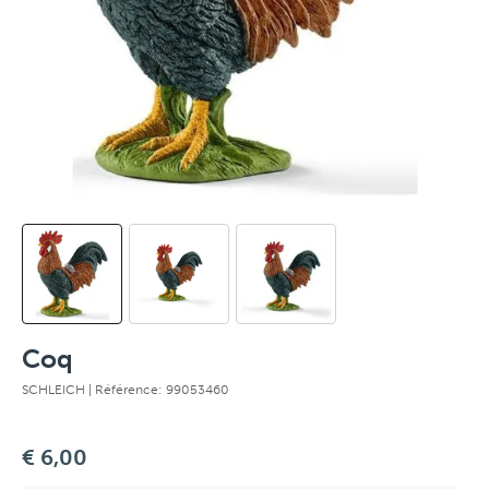
Coq
SCHLEICH
| Référence: 99053460
€ 6,00