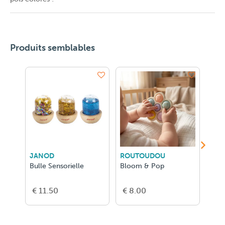
Produits semblables
JANOD
ROUTOUDOU
LUD
Bulle Sensorielle
Bloom & Pop
Magn
€ 11.50
€ 8.00
€ 5