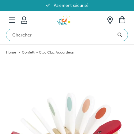
Paiement sécurisé
Livraison offerte dès 69€ en Belgique
Home
>
Confetti - Clac Clac Accordéon