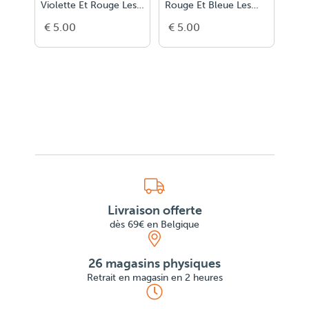
Violette Et Rouge Les
Rouge Et Bleue Les
Jaun
Petite
Petites M
Peti
€ 5.00
€ 5.00
€ 5
Livraison offerte
dès 69€ en Belgique
26 magasins physiques
Retrait en magasin en 2 heures