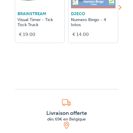
BRAINSTREAM
DJECO
DJE
Visual Timer - Tick
Numero Bingo - 4
Ze F
Tock Truck
lotos
€ 19.00
€ 14.00
€ 2
Livraison offerte
dès 69€ en Belgique