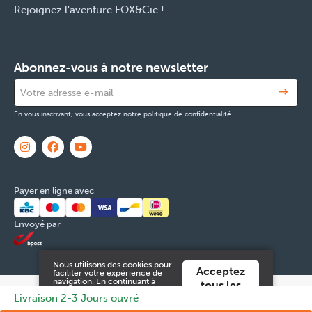
Rejoignez l'aventure FOX&Cie !
Abonnez-vous à notre newsletter
En vous inscrivant, vous acceptez notre politique de confidentialité
Payer en ligne avec
Envoyé par
Nous utilisons des cookies pour
Acceptez
faciliter votre expérience de
navigation. En continuant à
tous les
utiliser ce site Web, vous
© 2026 FOX & Cie
Numéro d'entreprise: 0551.965.335
Powered
Livraison 2-3 Jours ouvré
cookies
acceptez ces.
by
Tilroy
.