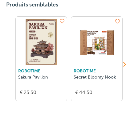
Produits semblables
ROBOTIME
ROBOTIME
ROB
Sakura Pavilion
Secret Bloomy Nook
Quie
€ 25.50
€ 44.50
€ 4