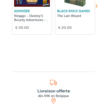
ASMODEE
BLACK ROCK GAMES
AU
Ninjago - Destiny'S
The Last Wizard
Le T
Bounty Adventures -
Per
NL
€ 40.00
€ 20.00
€ 2
Livraison offerte
dès 69€ en Belgique