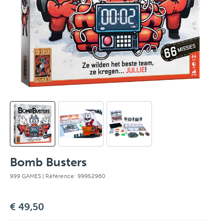
Bomb Busters
999 GAMES
| Référence: 99952960
€ 49,50