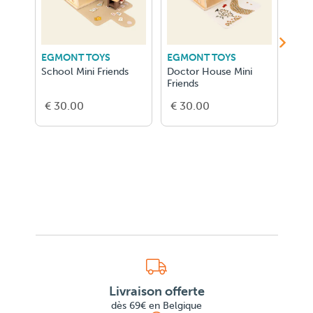
EGMONT TOYS
EGMONT TOYS
EGM
School Mini Friends
Doctor House Mini
Ice 
Friends
Frie
€ 30.00
€ 30.00
€ 3
Livraison offerte
dès 69€ en Belgique