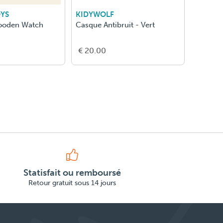
YS
KIDYWOLF
HABA
ooden Watch
Casque Antibruit - Vert
Gobelet 
€ 20.00
€ 8.00
Statisfait ou remboursé
Retour gratuit sous 14 jours