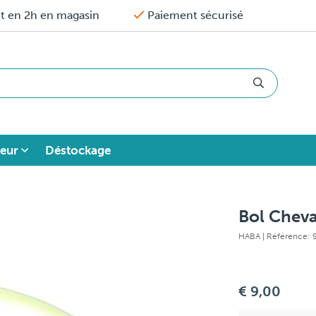
it en 2h en magasin
Paiement sécurisé
eur
Déstockage
Bol Chev
HABA
| Référence:
€ 9,00