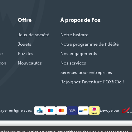
Offre
À propos de Fox
Jeux de société
Notre histoire
Jouets
Notre programme de fidélité
de
Puzzles
Nos engagements
ison
Nouveautés
Nos services
Services pour entreprises
Rejoignez l'aventure FOX&Cie !
ayer en ligne avec
Envoyé par
© 2026 FOX & Cie
Numéro d'entreprise: 0551.965.335
Powered by
Tilro