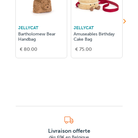
JELLYCAT
JELLYCAT
JEL
Bartholomew Bear
Amuseables Birthday
Bar
Handbag
Cake Bag
Fluf
€ 80.00
€ 75.00
€ 5
Livraison offerte
dès 69€ en Belgique