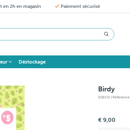
it en 2h en magasin
Paiement sécurisé
eur
Déstockage
Birdy
DJECO
| Référence
€ 9,00