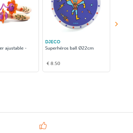
DJECO
DJECO
er ajustable -
Superhéros ball Ø22cm
Display 
Flying 
€ 8.50
€ 8.00