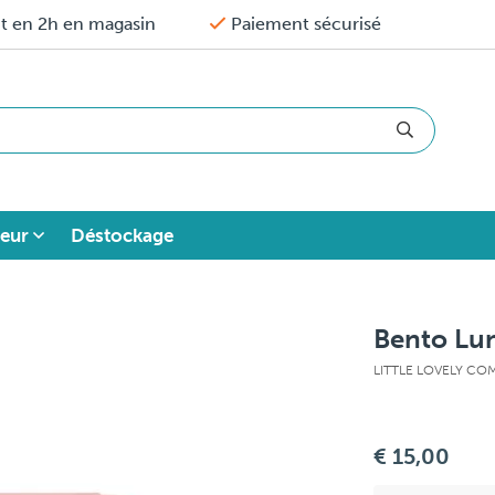
it en 2h en magasin
Paiement sécurisé
eur
Déstockage
Bento Lun
LITTLE LOVELY C
€ 15,00