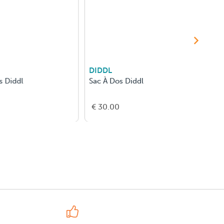
DIDDL
DJECO
ddl
Sac À Dos Diddl
€ 30.00
€ 5.50