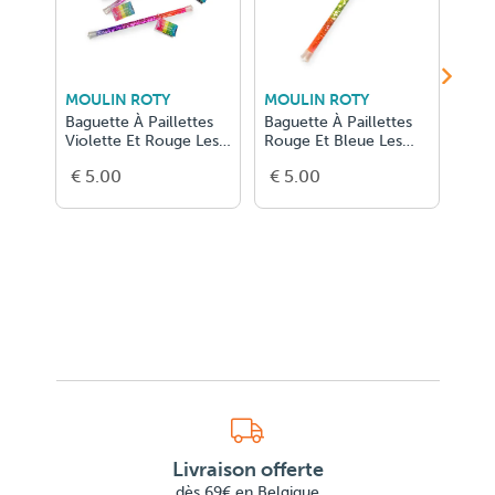
MOULIN ROTY
MOULIN ROTY
MOU
Baguette À Paillettes
Baguette À Paillettes
Bagu
Violette Et Rouge Les
Rouge Et Bleue Les
Jaun
Petite
Petites M
Peti
€ 5.00
€ 5.00
€ 5
Livraison offerte
dès 69€ en Belgique