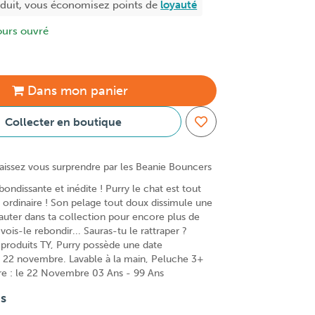
oduit, vous économisez
points de
loyauté
ours ouvré
Dans
mon
panier
Collecter en boutique
aissez vous surprendre par les Beanie Bouncers
bondissante et inédite ! Purry le chat est tout
 ordinaire ! Son pelage tout doux dissimule une
sauter dans ta collection pour encore plus de
vois-le rebondir... Sauras-tu le rattraper ?
roduits TY, Purry possède une date
le 22 novembre. Lavable à la main, Peluche 3+
ire : le 22 Novembre 03 Ans - 99 Ans
ns