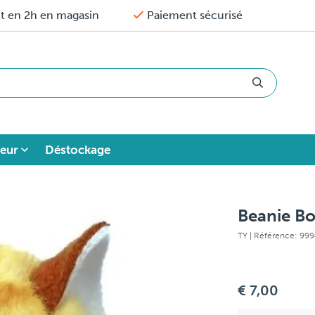
it en 2h en magasin
Paiement sécurisé
eur
Déstockage
Beanie Bo
TY
| Référence: 99
€ 7,00