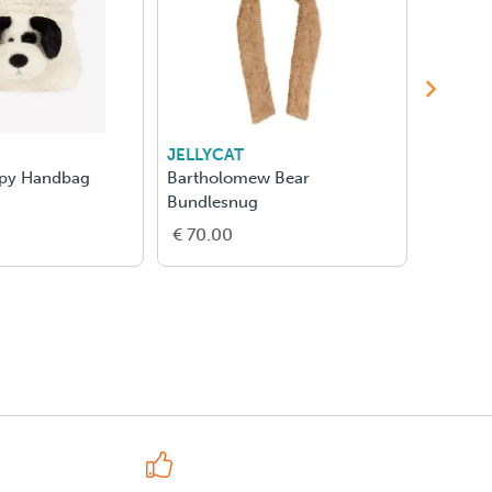
JELLYCAT
JELLYC
ppy Handbag
Bartholomew Bear
Bartho
Bundlesnug
€ 70.00
€ 38.0