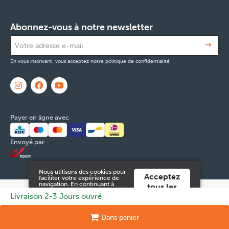
Abonnez-vous à notre newsletter
En vous inscrivant, vous acceptez notre politique de confidentialité
Payer en ligne avec
Envoyé par
Nous utilisons des cookies pour
Acceptez
faciliter votre expérience de
navigation. En continuant à
tous les
utiliser ce site Web, vous
© 2026 FOX & Cie
Numéro d'entreprise: 0551.965.335
Powered
Livraison 2-3 Jours ouvré
cookies
acceptez ces.
by
Tilroy
.
Vous pouvez trouver plus
d'informations dans notre
Mentions légales & Contact
Cookies
Données personnelles
Dans
panier
conditions générales
.