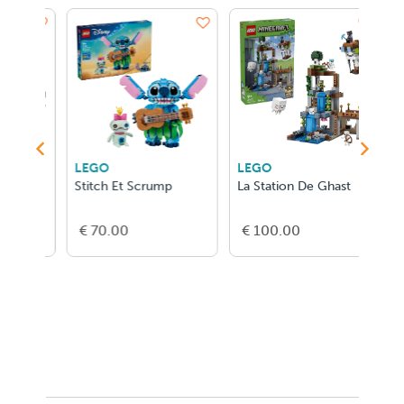
LEGO
LEGO
L
p
La Station De Ghast
Animaux Sauvages : Le
L
Lion Majestueux
D
€ 100.00
€ 65.00