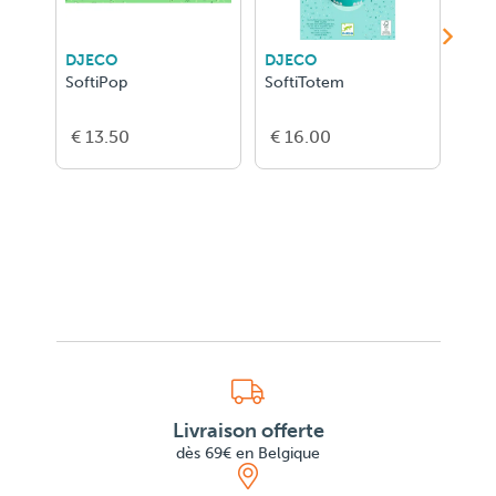
DJECO
DJECO
DJE
SoftiPop
SoftiTotem
Soft
€ 13.50
€ 16.00
€ 1
Livraison offerte
dès 69€ en Belgique