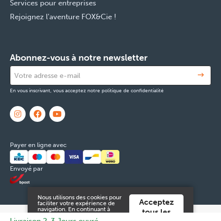
Services pour entreprises
Rejoignez l'aventure FOX&Cie !
Abonnez-vous à notre newsletter
En vous inscrivant, vous acceptez notre politique de confidentialité
Payer en ligne avec
Envoyé par
Nous utilisons des cookies pour
Acceptez
faciliter votre expérience de
navigation. En continuant à
tous les
utiliser ce site Web, vous
© 2026 FOX & Cie
Numéro d'entreprise: 0551.965.335
Powered