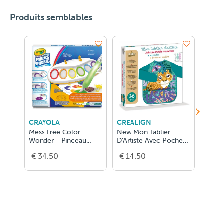
Produits semblables
CRAYOLA
CREALIGN
MOU
Mess Free Color
New Mon Tablier
Set 
Wonder - Pinceau
D'Artiste Avec Poche
Effa
Magique Lumineux
(Tigre) 3-6 A
Aujo
€ 34.50
€ 14.50
€ 1