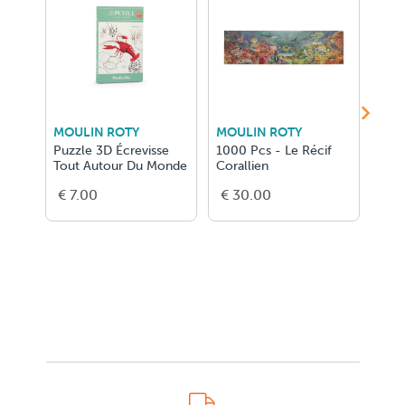
MOULIN ROTY
MOULIN ROTY
MOU
Puzzle 3D Écrevisse
1000 Pcs - Le Récif
Puzz
Tout Autour Du Monde
Corallien
Aut
€ 7.00
€ 30.00
€ 7